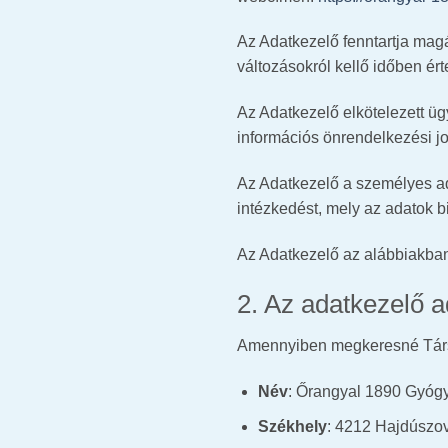
Az Adatkezelő fenntartja magá
változásokról kellő időben ért
Az Adatkezelő elkötelezett üg
információs önrendelkezési jo
Az Adatkezelő a személyes ad
intézkedést, mely az adatok b
Az Adatkezelő az alábbiakban 
2. Az adatkezelő a
Amennyiben megkeresné Társa
Név
: Őrangyal 1890 Gyógys
Székhely
: 4212 Hajdúszov