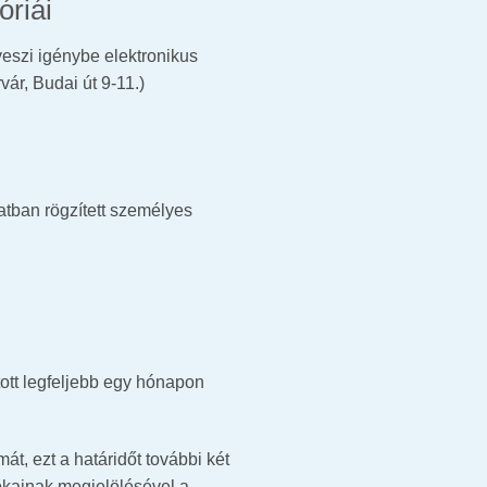
óriái
veszi igénybe elektronikus
ár, Budai út 9-11.)
atban rögzített személyes
tott legfeljebb egy hónapon
t, ezt a határidőt további két
kainak megjelölésével a