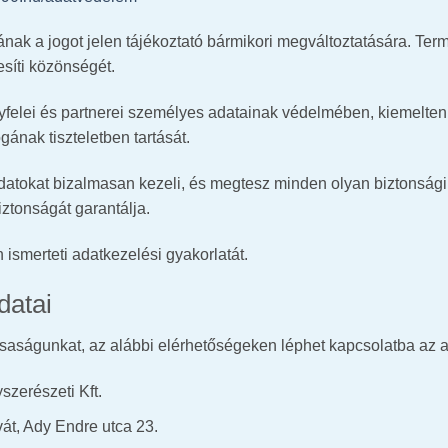
nak a jogot jelen tájékoztató bármikori megváltoztatására. Te
esíti közönségét.
yfelei és partnerei személyes adatainak védelmében, kiemelten f
gának tiszteletben tartását.
atokat bizalmasan kezeli, és megtesz minden olyan biztonsági,
iztonságát garantálja.
ismerteti adatkezelési gyakorlatát.
datai
ságunkat, az alábbi elérhetőségeken léphet kapcsolatba az a
zerészeti Kft.
át, Ady Endre utca 23.