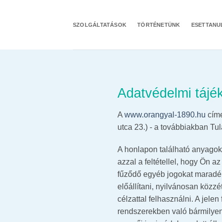
Skip
to
SZOLGÁLTATÁSOK
TÖRTÉNETÜNK
ESETTAN
content
Adatvédelmi tájé
A
www.orangyal-1890.hu
címe
utca 23.) - a továbbiakban Tu
A honlapon található anyagok
azzal a feltétellel, hogy Ön a
fűződő egyéb jogokat maradékt
előállítani, nyilvánosan közz
célzattal felhasználni. A jele
rendszerekben való bármilyen 