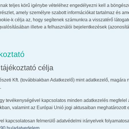
inak teljes körű igénybe vételéhez engedélyezni kell a böngész
részlet, amely személyre szabott információkat tartalmaz és a
ookie-k célja az, hogy segítenek számunkra a visszatérő látogat
valósításában illetve a felhasználói bejelentkezések (azonosítás
koztató
tájékoztató célja
zeti Kft. (továbbiakban Adatkezelő) mint adatkezelő, magára n
.
 hogy tevékenységével kapcsolatos minden adatkezelés megfelel 
kban, valamint az Európai Unió jogi aktusaiban meghatározott 
el kapcsolatosan felmerülő adatvédelmi irányelvek folyamatosa
1890.hu/adatvedelem