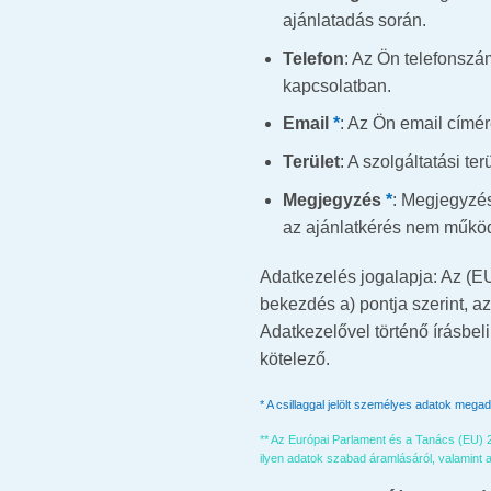
ajánlatadás során.
Telefon
: Az Ön telefonszá
kapcsolatban.
Email
*
: Az Ön email címér
Terület
: A szolgáltatási te
Megjegyzés
*
: Megjegyzés
az ajánlatkérés nem működh
Adatkezelés jogalapja: Az (E
bekezdés a) pontja szerint, a
Adatkezelővel történő írásbeli
kötelező.
*
A csillaggal jelölt személyes adatok mega
**
Az Európai Parlament és a Tanács (EU) 2
ilyen adatok szabad áramlásáról, valamint a