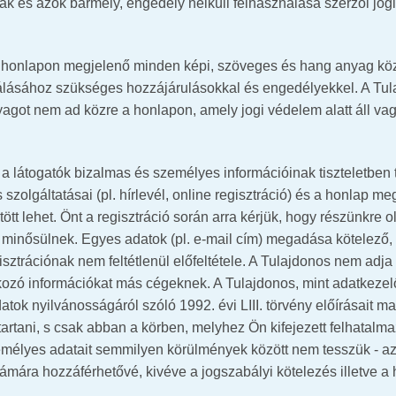
lnak és azok bármely, engedély nélküli felhasználása szerzői j
 a honlapon megjelenő minden képi, szöveges és hang anyag köz
álásához szükséges hozzájárulásokkal és engedélyekkel. A Tu
agot nem ad közre a honlapon, amely jogi védelem alatt áll va
 a látogatók bizalmas és személyes információinak tiszteletben
zolgáltatásai (pl. hírlevél, online regisztráció) és a honlap me
ött lehet. Önt a regisztráció során arra kérjük, hogy részünkre 
inősülnek. Egyes adatok (pl. e-mail cím) megadása kötelező, 
ztrációnak nem feltétlenül előfeltétele. A Tulajdonos nem adja
tkozó információkat más cégeknek. A Tulajdonos, mint adatkeze
tok nyilvánosságáról szóló 1992. évi LIII. törvény előírásait ma
tartani, s csak abban a körben, melyhez Ön kifejezett felhatalmaz
emélyes adatait semmilyen körülmények között nem tesszük - az
ámára hozzáférhetővé, kivéve a jogszabályi kötelezés illetve a h