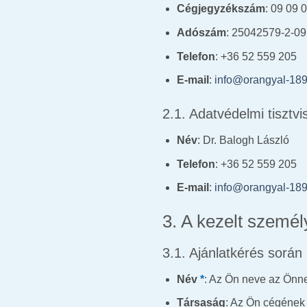
Cégjegyzékszám
: 09 09 
Adószám
: 25042579-2-09
Telefon
: +36 52 559 205
E-mail
:
info@orangyal-189
2.1. Adatvédelmi tisztvi
Név
: Dr. Balogh László
Telefon
: +36 52 559 205
E-mail
:
info@orangyal-189
3. A kezelt személ
3.1. Ajánlatkérés sor
Név
*
: Az Ön neve az Önne
Társaság
: Az Ön cégének