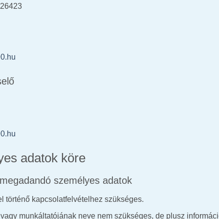
026423
0.hu
selő
0.hu
yes adatok köre
án megadandó személyes adatok
l történő kapcsolatfelvételhez szükséges.
 vagy munkáltatójának neve nem szükséges, de plusz információ