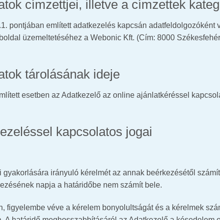
ok címzettjei, illetve a címzettek kateg
.1. pontjában említett adatkezelés kapcsán adatfeldolgozóként 
boldal üzemeltetéséhez a Webonic Kft. (Cím: 8000 Székesfehérv
tok tárolásának ideje
említett esetben az Adatkezelő az online ajánlatkéréssel kapcsol
kezeléssel kapcsolatos jogai
ai gyakorlására irányuló kérelmét az annak beérkezésétől számí
érkezésének napja a határidőbe nem számít bele.
 figyelembe véve a kérelem bonyolultságát és a kérelmek számá
. A határidő meghosszabbításáról az Adatkezelő a késedelem o