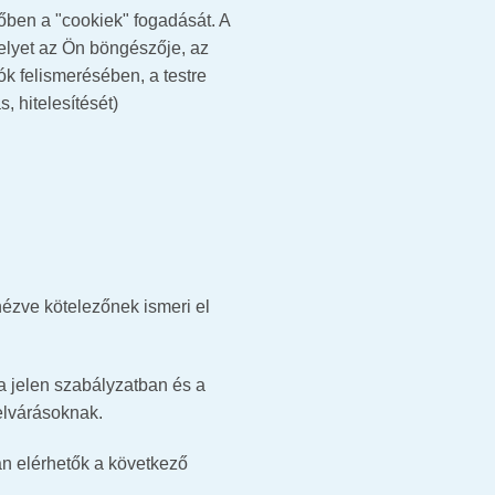
őben a "cookiek" fogadását. A
melyet az Ön böngészője, az
ók felismerésében, a testre
, hitelesítését)
ézve kötelezőnek ismeri el
a jelen szabályzatban és a
elvárásoknak.
n elérhetők a következő