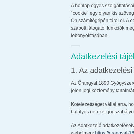
A honlap egyes szolgáltatása
"cookie" egy olyan kis szöveg
Ön számítógépén tárol el. A c
szabott látogatói funkciók meg
lebonyolításában.
Adatkezelési tájé
1. Az adatkezelési 
Az Őrangyal 1890 Gyógyszerés
jelen jogi közlemény tartalmát
Kötelezettséget vállal arra,
hatályos nemzeti jogszabályo
Az Adatkezelő adatkezeléseiv
webcímen:
https://orangyal-