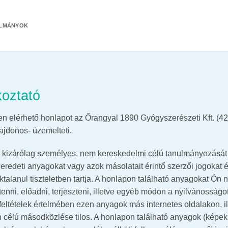
ULMÁNYOK
koztató
n elérhető honlapot az Őrangyal 1890 Gyógyszerészeti Kft. (4
lajdonos- üzemelteti.
 kizárólag személyes, nem kereskedelmi célú tanulmányozását é
z eredeti anyagokat vagy azok másolatait érintő szerzői jogokat
alanul tiszteletben tartja. A honlapon található anyagokat Ön n
étenni, előadni, terjeszteni, illetve egyéb módon a nyilvánosság
n feltételek értelmében ezen anyagok más internetes oldalakon, 
célú másodközlése tilos. A honlapon található anyagok (képek,