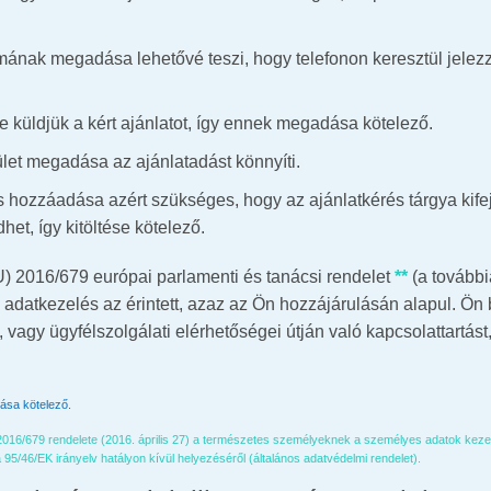
mának megadása lehetővé teszi, hogy telefonon keresztül jelezz
e küldjük a kért ajánlatot, így ennek megadása kötelező.
rület megadása az ajánlatadást könnyíti.
 hozzáadása azért szükséges, hogy az ajánlatkérés tárgya kifej
et, így kitöltése kötelező.
U) 2016/679 európai parlamenti és tanácsi rendelet
**
(a további
z adatkezelés az érintett, azaz az Ön hozzájárulásán alapul. Ön 
, vagy ügyfélszolgálati elérhetőségei útján való kapcsolattartás
dása kötelező.
016/679 rendelete (2016. április 27) a természetes személyeknek a személyes adatok kezel
 95/46/EK irányelv hatályon kívül helyezéséről (általános adatvédelmi rendelet).