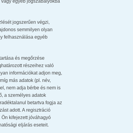
ogi vagy egyéb jogszabályokba
lését jogszerűen végzi,
lajdonos semmilyen olyan
gy felhasználása egyéb
 tartása és megőrzése
ghatározott részeihez való
olyan információkat adjon meg,
míg más adatok (pl. név,
 el, nem adja bérbe és nem is
lő, a személyes adatok
radéktalanul betartva fogja az
ást adott. A regisztráció
 Ön kifejezett jóváhagyó
atósági eljárás eseteit.