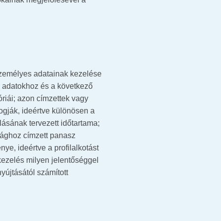
 személyes adatainak kezelése
s adatokhoz és a következő
óriái; azon címzettek vagy
fogják, ideértve különösen a
lásának tervezett időtartama;
ósághoz címzett panasz
ye, ideértve a profilalkotást
tkezelés milyen jelentőséggel
yújtásától számított