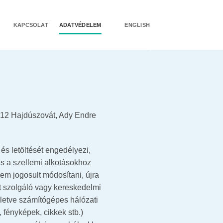
KAPCSOLAT
ADATVÉDELEM
ENGLISH
212 Hajdúszovát, Ady Endre
s letöltését engedélyezi,
 és a szellemi alkotásokhoz
em jogosult módosítani, újra
ot szolgáló vagy kereskedelmi
illetve számítógépes hálózati
 fényképek, cikkek stb.)