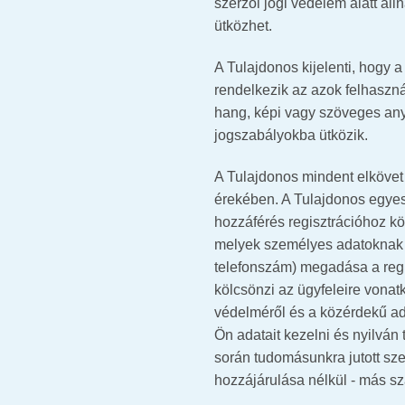
szerzői jogi védelem alatt ál
ütközhet.
A Tulajdonos kijelenti, hogy
rendelkezik az azok felhaszn
hang, képi vagy szöveges any
jogszabályokba ütközik.
A Tulajdonos mindent elkövet
érekében. A Tulajdonos egyes s
hozzáférés regisztrációhoz köt
melyek személyes adatoknak m
telefonszám) megadása a regis
kölcsönzi az ügyfeleire vona
védelméről és a közérdekű ada
Ön adatait kezelni és nyilván 
során tudomásunkra jutott sz
hozzájárulása nélkül - más sz