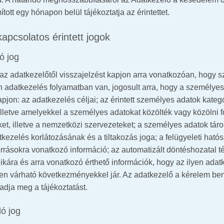
ott egy hónapon belül tájékoztatja az érintettet.
kapcsolatos érintett jogok
ó jog
gy az adatkezelőtől visszajelzést kapjon arra vonatkozóan, hogy
en adatkezelés folyamatban van, jogosult arra, hogy a személye
pjon: az adatkezelés céljai; az érintett személyes adatok kateg
 illetve amelyekkel a személyes adatokat közölték vagy közölni 
et, illetve a nemzetközi szervezeteket; a személyes adatok táro
atkezelés korlátozásának és a tiltakozás joga; a felügyeleti hat
rrásokra vonatkozó információ; az automatizált döntéshozatal tén
ogikára és arra vonatkozó érthető információk, hogy az ilyen ada
ilyen várható következményekkel jár. Az adatkezelő a kérelem ben
adja meg a tájékoztatást.
ló jog