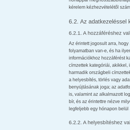
kérelem kézhezvételétől számít
6.2. Az adatkezeléssel 
6.2.1. A hozzáféréshez val
Az érintett jogosult arra, ho
folyamatban van-e, és ha ily
információkhoz hozzáférést ka
címzettek kategóriái, akikkel,
harmadik országbeli címzettek
a helyesbítés, törlés vagy ad
benyújtásának joga; az adatfo
is, valamint az alkalmazott l
bír, és az érintettre nézve m
legfeljebb egy hónapon belül 
6.2.2. A helyesbítéshez va