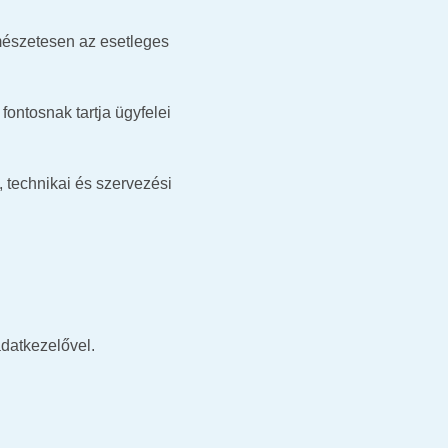
rmészetesen az esetleges
ontosnak tartja ügyfelei
 technikai és szervezési
datkezelővel.